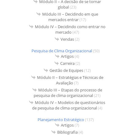
Módulo II – A decisão de se tornar
global
(23)
Módulo III – Decidindo em que
mercados entrar
(17)
Módulo IV – Decidindo como entrar no
mercado
(47)
Vendas
(2)
Pesquisa de Clima Organizacional
(50)
Artigos
(4)
Carreira
(2)
Gestão de Equipes
(12)
Módulo II – Estratégias e Técnicas de
Avaliação
(7)
Módulo III – Etapas do processo de
pesquisa de clima organizacional
(21)
Módulo IV – Modelos de questionários
de pesquisa de clima organizacional
(4)
Planejamento Estratégico
(137)
Artigos
(7)
Bibliografia
(4)