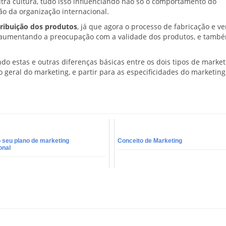
tra cultura, tudo isso influenciando não só o comportamento do
 da organização internacional.
tribuição dos produtos
, já que agora o processo de fabricação e v
, aumentando a preocupação com a validade dos produtos, e tamb
do estas e outras diferenças básicas entre os dois tipos de market
geral do marketing, e partir para as especificidades do marketing
o seu plano de marketing
Conceito de Marketing
onal