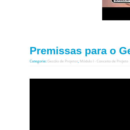
Premissas para o G
Categoria:
Gestão de Projetos
,
Módulo I - Conceito de Projeto