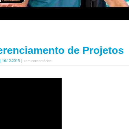
erenciamento de Projetos
| 16.12.2015 |
sem comentários