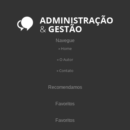
Navegue
» Home
» O Autor
» Contato
Recomendamos
Favoritos
Favoritos