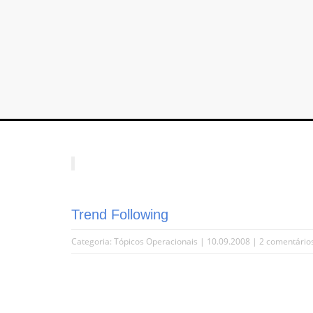
Trend Following
Categoria:
Tópicos Operacionais
| 10.09.2008 |
2 comentário