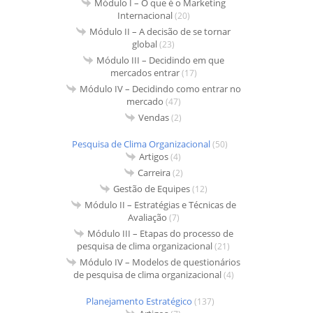
Módulo I – O que é o Marketing
Internacional
(20)
Módulo II – A decisão de se tornar
global
(23)
Módulo III – Decidindo em que
mercados entrar
(17)
Módulo IV – Decidindo como entrar no
mercado
(47)
Vendas
(2)
Pesquisa de Clima Organizacional
(50)
Artigos
(4)
Carreira
(2)
Gestão de Equipes
(12)
Módulo II – Estratégias e Técnicas de
Avaliação
(7)
Módulo III – Etapas do processo de
pesquisa de clima organizacional
(21)
Módulo IV – Modelos de questionários
de pesquisa de clima organizacional
(4)
Planejamento Estratégico
(137)