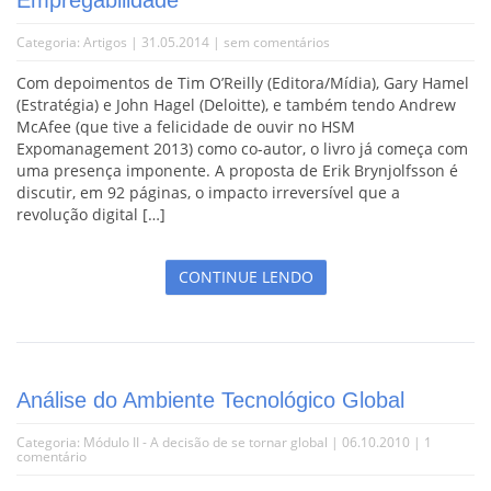
Categoria:
Artigos
| 31.05.2014 |
sem comentários
Com depoimentos de Tim O’Reilly (Editora/Mídia), Gary Hamel
(Estratégia) e John Hagel (Deloitte), e também tendo Andrew
McAfee (que tive a felicidade de ouvir no HSM
Expomanagement 2013) como co-autor, o livro já começa com
uma presença imponente. A proposta de Erik Brynjolfsson é
discutir, em 92 páginas, o impacto irreversível que a
revolução digital […]
CONTINUE LENDO
Análise do Ambiente Tecnológico Global
Categoria:
Módulo II - A decisão de se tornar global
| 06.10.2010 |
1
comentário