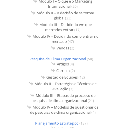
Módulo I – O que é o Marketing
Internacional
(20)
Módulo II – A decisão de se tornar
global
(23)
Módulo III – Decidindo em que
mercados entrar
(17)
Módulo IV – Decidindo como entrar no
mercado
(47)
Vendas
(2)
Pesquisa de Clima Organizacional
(50)
Artigos
(4)
Carreira
(2)
Gestão de Equipes
(12)
Módulo II – Estratégias e Técnicas de
Avaliação
(7)
Módulo III – Etapas do processo de
pesquisa de clima organizacional
(21)
Módulo IV – Modelos de questionários
de pesquisa de clima organizacional
(4)
Planejamento Estratégico
(137)