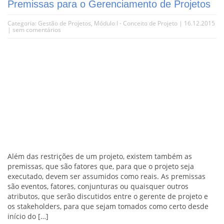
Premissas para o Gerenciamento de Projetos
Categoria:
Gestão de Projetos
,
Módulo I - Conceito de Projeto
| 16.12.2015
|
sem comentários
Além das restrições de um projeto, existem também as
premissas, que são fatores que, para que o projeto seja
executado, devem ser assumidos como reais. As premissas
são eventos, fatores, conjunturas ou quaisquer outros
atributos, que serão discutidos entre o gerente de projeto e
os stakeholders, para que sejam tomados como certo desde
início do […]