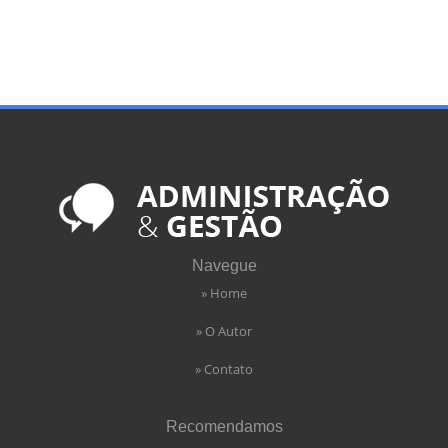
Navegue
» Home
» O Autor
» Contato
Recomendamos