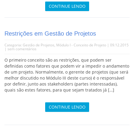
CONTINUE LENDO
Restrições em Gestão de Projetos
Categoria:
Gestão de Projetos
,
Módulo I - Conceito de Projeto
| 09.12.2015
|
sem comentários
O primeiro conceito são as restrições, que podem ser
definidas como fatores que podem vir a impedir o andamento
de um projeto. Normalmente, o gerente de projetos (que será
melhor discutido no Módulo III deste curso) é o responsável
por definir, junto aos stakeholders (partes interessadas),
quais são estes fatores, para que sejam tratados já […]
CONTINUE LENDO