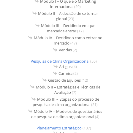
Módulo I – O que é o Marketing
Internacional
(20)
Módulo II – A decisão de se tornar
global
(23)
Módulo III – Decidindo em que
mercados entrar
(17)
Módulo IV – Decidindo como entrar no
mercado
(47)
Vendas
(2)
Pesquisa de Clima Organizacional
(50)
Artigos
(4)
Carreira
(2)
Gestão de Equipes
(12)
Módulo II – Estratégias e Técnicas de
Avaliação
(7)
Módulo III – Etapas do processo de
pesquisa de clima organizacional
(21)
Módulo IV – Modelos de questionários
de pesquisa de clima organizacional
(4)
Planejamento Estratégico
(137)