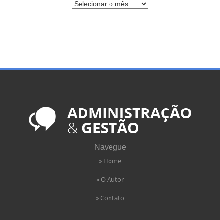
Navegue
» Home
» O Autor
» Contato