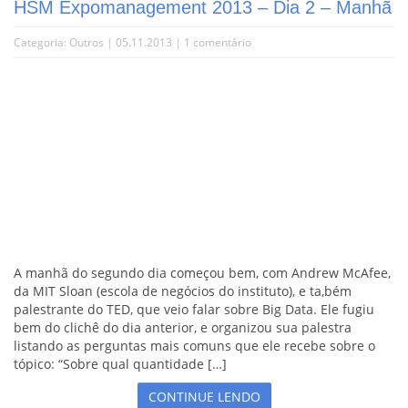
HSM Expomanagement 2013 – Dia 2 – Manhã
Categoria:
Outros
| 05.11.2013 |
1 comentário
A manhã do segundo dia começou bem, com Andrew McAfee,
da MIT Sloan (escola de negócios do instituto), e ta,bém
palestrante do TED, que veio falar sobre Big Data. Ele fugiu
bem do clichê do dia anterior, e organizou sua palestra
listando as perguntas mais comuns que ele recebe sobre o
tópico: “Sobre qual quantidade […]
CONTINUE LENDO