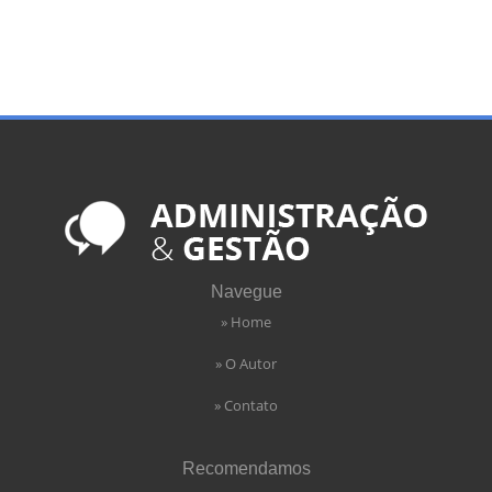
Navegue
» Home
» O Autor
» Contato
Recomendamos