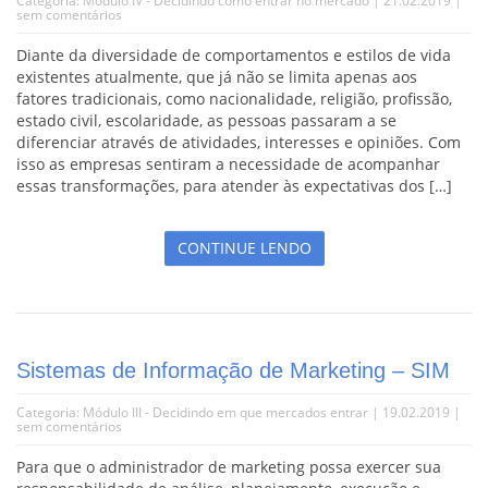
Categoria:
Módulo IV - Decidindo como entrar no mercado
| 21.02.2019 |
sem comentários
Diante da diversidade de comportamentos e estilos de vida
existentes atualmente, que já não se limita apenas aos
fatores tradicionais, como nacionalidade, religião, profissão,
estado civil, escolaridade, as pessoas passaram a se
diferenciar através de atividades, interesses e opiniões. Com
isso as empresas sentiram a necessidade de acompanhar
essas transformações, para atender às expectativas dos […]
CONTINUE LENDO
Sistemas de Informação de Marketing – SIM
Categoria:
Módulo III - Decidindo em que mercados entrar
| 19.02.2019 |
sem comentários
Para que o administrador de marketing possa exercer sua