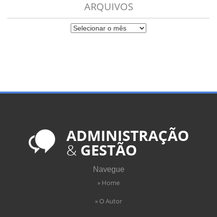
ARQUIVOS
Navegue
» Home
» O Autor