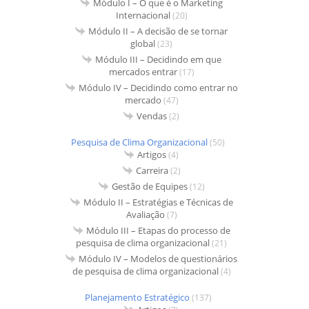
Módulo I – O que é o Marketing
Internacional
(20)
Módulo II – A decisão de se tornar
global
(23)
Módulo III – Decidindo em que
mercados entrar
(17)
Módulo IV – Decidindo como entrar no
mercado
(47)
Vendas
(2)
Pesquisa de Clima Organizacional
(50)
Artigos
(4)
Carreira
(2)
Gestão de Equipes
(12)
Módulo II – Estratégias e Técnicas de
Avaliação
(7)
Módulo III – Etapas do processo de
pesquisa de clima organizacional
(21)
Módulo IV – Modelos de questionários
de pesquisa de clima organizacional
(4)
Planejamento Estratégico
(137)