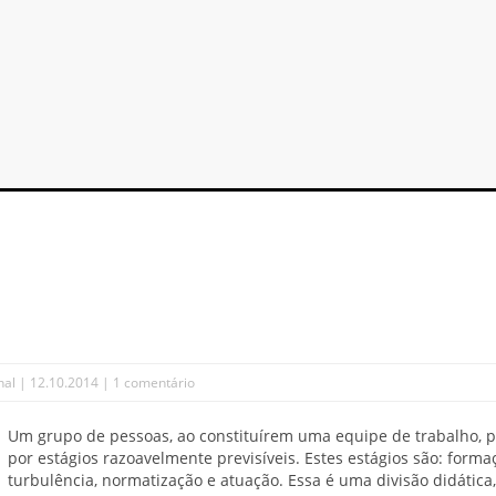
nal
| 12.10.2014 |
1 comentário
Um grupo de pessoas, ao constituírem uma equipe de trabalho, 
por estágios razoavelmente previsíveis. Estes estágios são: forma
turbulência, normatização e atuação. Essa é uma divisão didática