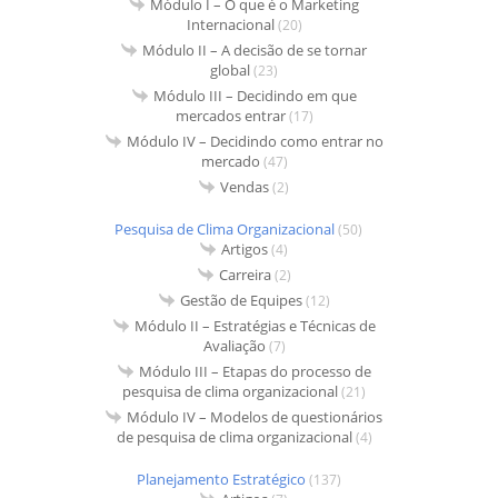
Módulo I – O que é o Marketing
Internacional
(20)
Módulo II – A decisão de se tornar
global
(23)
Módulo III – Decidindo em que
mercados entrar
(17)
Módulo IV – Decidindo como entrar no
mercado
(47)
Vendas
(2)
Pesquisa de Clima Organizacional
(50)
Artigos
(4)
Carreira
(2)
Gestão de Equipes
(12)
Módulo II – Estratégias e Técnicas de
Avaliação
(7)
Módulo III – Etapas do processo de
pesquisa de clima organizacional
(21)
Módulo IV – Modelos de questionários
de pesquisa de clima organizacional
(4)
Planejamento Estratégico
(137)