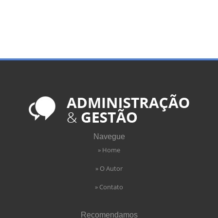
Navegue
» Home
» O Autor
» Contato
Recomendamos