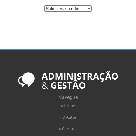
Navegue
» Home
» O Autor
» Contato