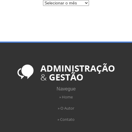
Navegue
» Home
» O Autor
» Contato