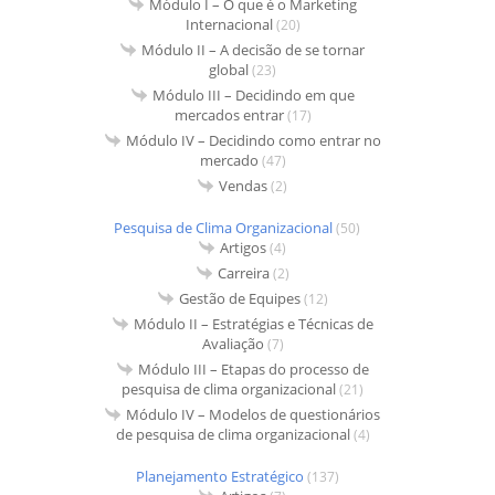
Módulo I – O que é o Marketing
Internacional
(20)
Módulo II – A decisão de se tornar
global
(23)
Módulo III – Decidindo em que
mercados entrar
(17)
Módulo IV – Decidindo como entrar no
mercado
(47)
Vendas
(2)
Pesquisa de Clima Organizacional
(50)
Artigos
(4)
Carreira
(2)
Gestão de Equipes
(12)
Módulo II – Estratégias e Técnicas de
Avaliação
(7)
Módulo III – Etapas do processo de
pesquisa de clima organizacional
(21)
Módulo IV – Modelos de questionários
de pesquisa de clima organizacional
(4)
Planejamento Estratégico
(137)