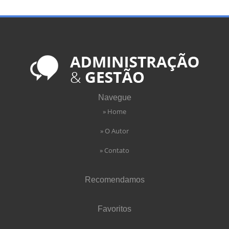
Navegue
» Home
» O Autor
» Contato
Recomendamos
Favoritos